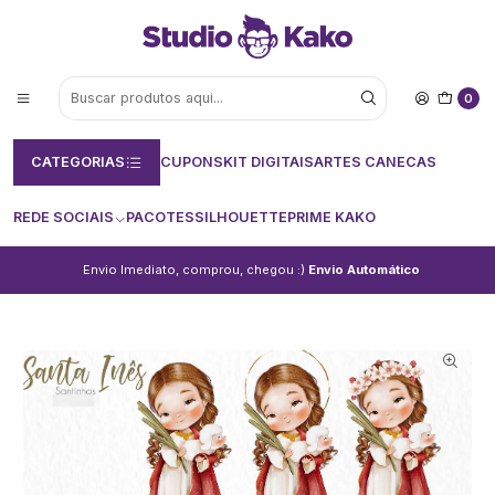
0
CATEGORIAS
CUPONS
KIT DIGITAIS
ARTES CANECAS
REDE SOCIAIS
PACOTES
SILHOUETTE
PRIME KAKO
Envio Imediato, comprou, chegou :)
Envio Automático