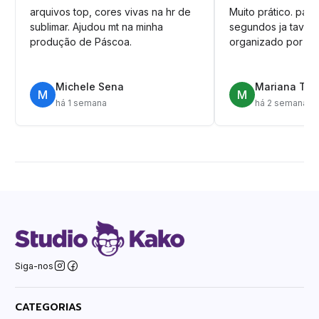
arquivos top, cores vivas na hr de
Muito prático. pag
sublimar. Ajudou mt na minha
segundos ja tava n
produção de Páscoa.
organizado por pa
Michele Sena
Mariana T.
M
M
há 1 semana
há 2 semanas
Siga-nos
CATEGORIAS