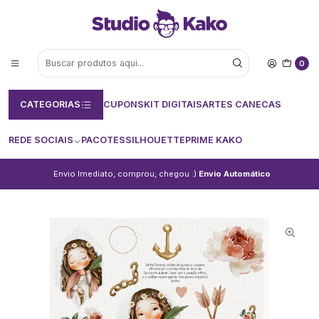
0
CATEGORIAS
CUPONS
KIT DIGITAIS
ARTES CANECAS
REDE SOCIAIS
PACOTES
SILHOUETTE
PRIME KAKO
Envio Imediato, comprou, chegou :)
Envio Automático