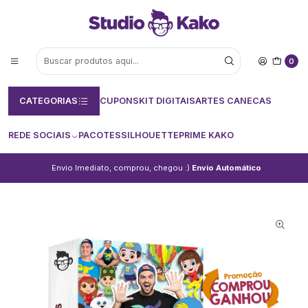
0
CATEGORIAS
CUPONS
KIT DIGITAIS
ARTES CANECAS
REDE SOCIAIS
PACOTES
SILHOUETTE
PRIME KAKO
Envio Imediato, comprou, chegou :)
Envio Automático