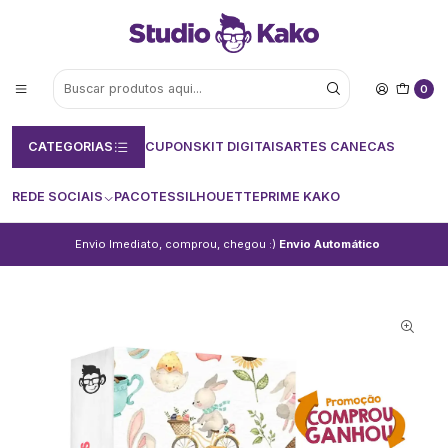
0
CATEGORIAS
CUPONS
KIT DIGITAIS
ARTES CANECAS
REDE SOCIAIS
PACOTES
SILHOUETTE
PRIME KAKO
Envio Imediato, comprou, chegou :)
Envio Automático