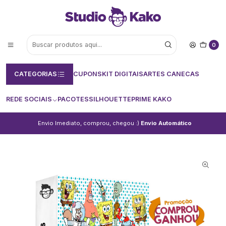
0
CATEGORIAS
CUPONS
KIT DIGITAIS
ARTES CANECAS
REDE SOCIAIS
PACOTES
SILHOUETTE
PRIME KAKO
Envio Imediato, comprou, chegou :)
Envio Automático