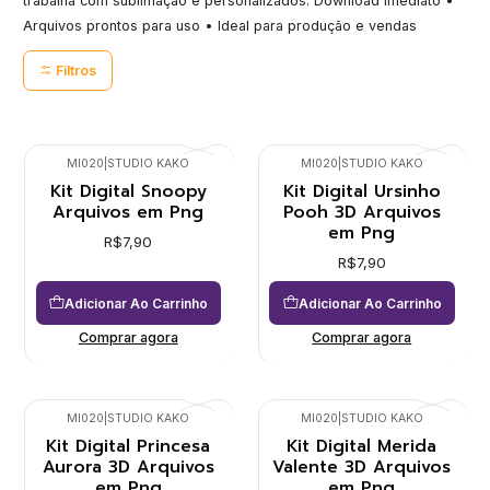
trabalha com sublimação e personalizados. Download imediato •
Arquivos prontos para uso • Ideal para produção e vendas
Filtros
MI020
|
STUDIO KAKO
MI020
|
STUDIO KAKO
Kit Digital Snoopy
Kit Digital Ursinho
Arquivos em Png
Pooh 3D Arquivos
em Png
R$7,90
R$7,90
Adicionar Ao Carrinho
Adicionar Ao Carrinho
Comprar agora
Comprar agora
MI020
|
STUDIO KAKO
MI020
|
STUDIO KAKO
Kit Digital Princesa
Kit Digital Merida
Aurora 3D Arquivos
Valente 3D Arquivos
em Png
em Png