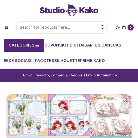
0
CATEGORIES
CUPONS
KIT DIGITAIS
ARTES CANECAS
REDE SOCIAIS
PACOTES
SILHOUETTE
PRIME KAKO
Envio Imediato, comprou, chegou :)
Envio Automático