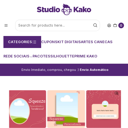
0
CATEGORIES
CUPONS
KIT DIGITAIS
ARTES CANECAS
REDE SOCIAIS
PACOTES
SILHOUETTE
PRIME KAKO
Envio Imediato, comprou, chegou :)
Envio Automático