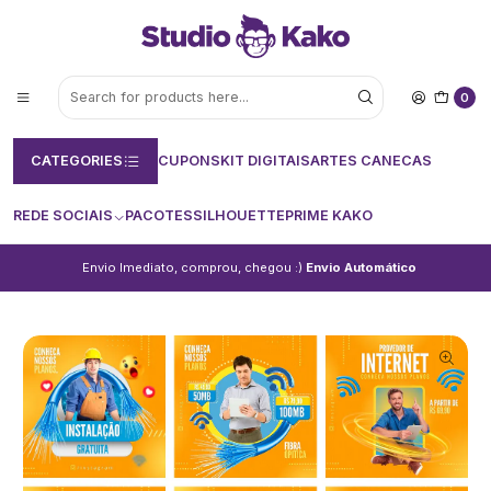
0
CATEGORIES
CUPONS
KIT DIGITAIS
ARTES CANECAS
REDE SOCIAIS
PACOTES
SILHOUETTE
PRIME KAKO
Envio Imediato, comprou, chegou :)
Envio Automático