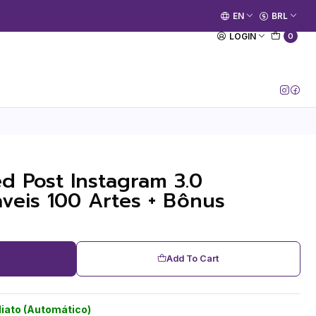
🚀 Prime Kako já está no ar.
EN
BRL
[Entrar no Canal]
LOGIN
0
d Post Instagram 3.0
áveis 100 Artes + Bônus
Add To Cart
iato (Automático)