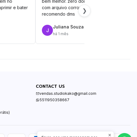
vem no
bem melhor. zero dor de cabeça
silh
primir e bater
com arquivo corrompido.
vinil
❯
recomendo dms
Juliana Souza
J
R
há 1 mês
CONTACT US
vendas.studiokako@gmail.com
5511950358667
rátis)