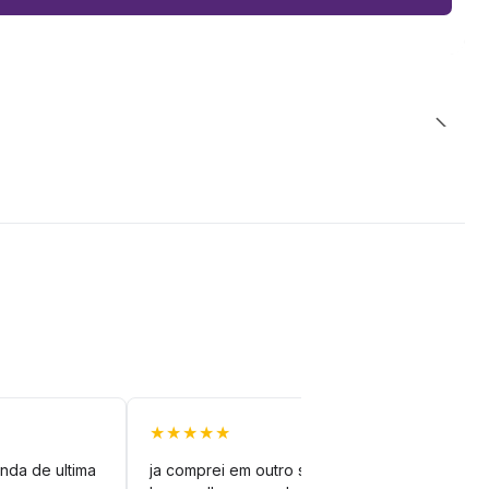
★★★★★
★★
nda de ultima
ja comprei em outro site mas esse é
veto