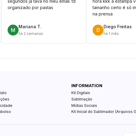
segundos ja tava no meu email. td
hora kkk a estampa 
organizado por pastas
tamanho certo é só im
na prensa
Mariana T.
Diego Freitas
M
D
há 2 semanas
há 1 mês
INFORMATION
tato
Kit Digitais
ições
Sublimação
acidade
Mídias Sociais
mbolso
Kit Inicial do Sublimador (Arquivos G