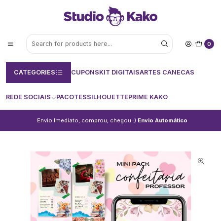
0
CATEGORIES
CUPONS
KIT DIGITAIS
ARTES CANECAS
REDE SOCIAIS
PACOTES
SILHOUETTE
PRIME KAKO
Envio Imediato, comprou, chegou :)
Envio Automático