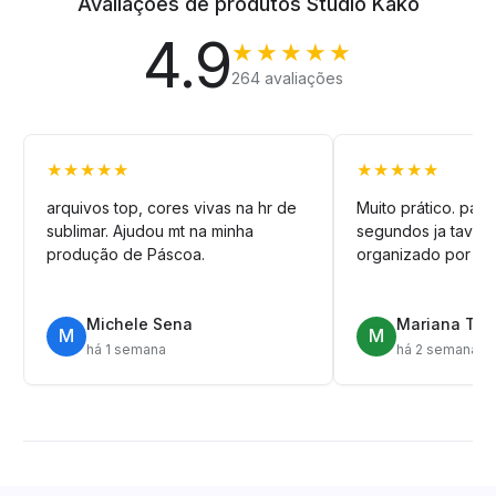
Avaliações de produtos Studio Kako
4.9
★★★★★
264 avaliações
★★★★★
★★★★★
arquivos top, cores vivas na hr de
Muito prático. pag
sublimar. Ajudou mt na minha
segundos ja tava n
produção de Páscoa.
organizado por pa
Michele Sena
Mariana T.
M
M
há 1 semana
há 2 semanas