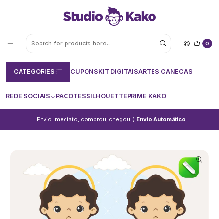
0
CATEGORIES
CUPONS
KIT DIGITAIS
ARTES CANECAS
REDE SOCIAIS
PACOTES
SILHOUETTE
PRIME KAKO
Envio Imediato, comprou, chegou :)
Envio Automático