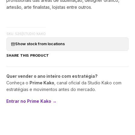
profissionais das áreas de sublimação, designer Gráfico,
artesão, arte finalistas, lojistas entre outros.
SKU: 526
|
STUDIO KAKO
Show stock from locations
SHARE THIS PRODUCT
Quer vender o ano inteiro com estratégia?
Conheça o
Prime Kako
, canal oficial da Studio Kako com
estratégias e movimentos antes do mercado.
Entrar no Prime Kako →