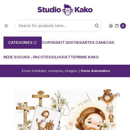
0
CATEGORIES
CUPONS
KIT DIGITAIS
ARTES CANECAS
REDE SOCIAIS
PACOTES
SILHOUETTE
PRIME KAKO
Envio Imediato, comprou, chegou :)
Envio Automático