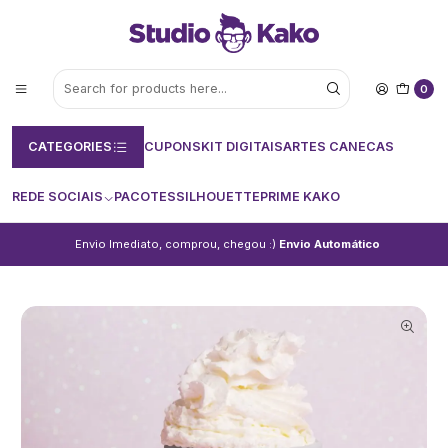
0
CATEGORIES
CUPONS
KIT DIGITAIS
ARTES CANECAS
REDE SOCIAIS
PACOTES
SILHOUETTE
PRIME KAKO
Envio Imediato, comprou, chegou :)
Envio Automático