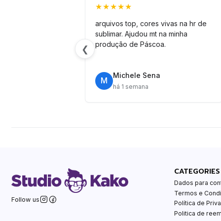
★★★★★
arquivos top, cores vivas na hr de
sublimar. Ajudou mt na minha
produção de Páscoa.
❮
Michele Sena
M
há 1 semana
CATEGORIES
Dados para con
Termos e Cond
Follow us
Política de Priv
Politica de ree