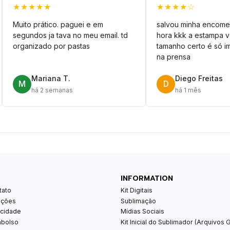
★★★★★
★★★★☆
Muito prático. paguei e em
salvou minha encome
segundos ja tava no meu email. td
hora kkk a estampa 
organizado por pastas
tamanho certo é só im
na prensa
Mariana T.
Diego Freitas
M
D
há 2 semanas
há 1 mês
INFORMATION
tato
Kit Digitais
ições
Sublimação
acidade
Mídias Sociais
mbolso
Kit Inicial do Sublimador (Arquivos G