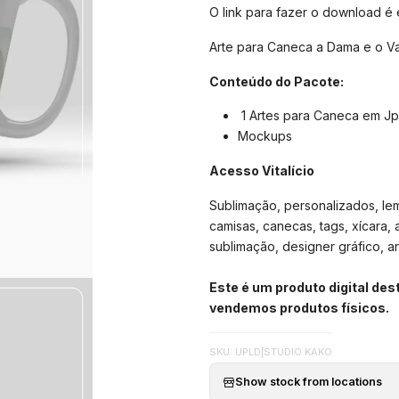
O link para fazer o download é
Arte para Caneca a Dama e o V
Conteúdo do Pacote:
1 Artes para Caneca em J
Mockups
Acesso Vitalício
Sublimação, personalizados, lemb
camisas, canecas, tags, xícara, 
sublimação, designer gráfico, arte
Este é um produto digital de
vendemos produtos físicos.
SKU: UPLD
|
STUDIO KAKO
Show stock from locations