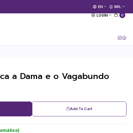
🚀 Prime Kako já está no ar.
EN
BRL
[Entrar no Canal]
LOGIN
0
eca a Dama e o Vagabundo
Add To Cart
tomático)