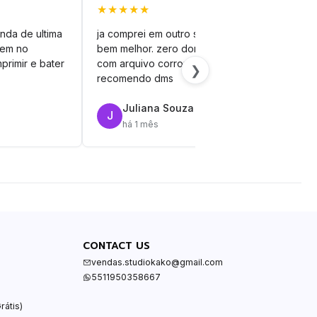
★★★★★
★★
nda de ultima
ja comprei em outro site mas esse é
veto
vem no
bem melhor. zero dor de cabeça
silh
primir e bater
com arquivo corrompido.
vinil
❯
recomendo dms
Juliana Souza
J
R
há 1 mês
CONTACT US
vendas.studiokako@gmail.com
5511950358667
rátis)