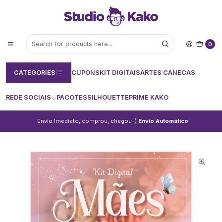
0
CATEGORIES
CUPONS
KIT DIGITAIS
ARTES CANECAS
REDE SOCIAIS
PACOTES
SILHOUETTE
PRIME KAKO
Envio Imediato, comprou, chegou :)
Envio Automático