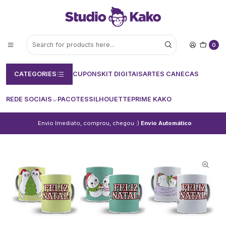
0
CATEGORIES
CUPONS
KIT DIGITAIS
ARTES CANECAS
REDE SOCIAIS
PACOTES
SILHOUETTE
PRIME KAKO
Envio Imediato, comprou, chegou :)
Envio Automático