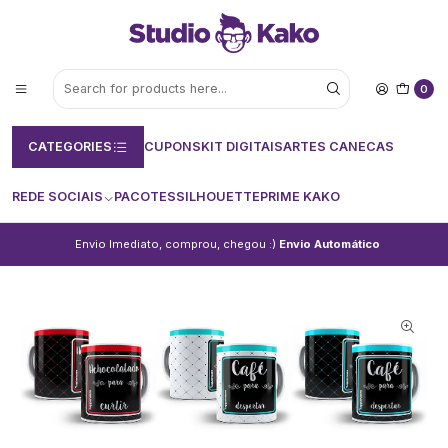
0
CATEGORIES
CUPONS
KIT DIGITAIS
ARTES CANECAS
REDE SOCIAIS
PACOTES
SILHOUETTE
PRIME KAKO
Envio Imediato, comprou, chegou :)
Envio Automático