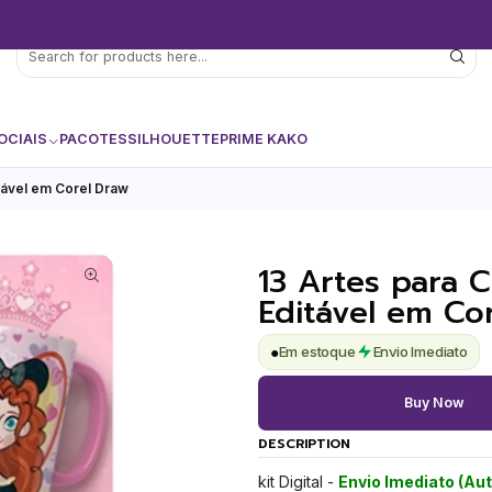
OCIAIS
PACOTES
SILHOUETTE
PRIME KAKO
tável em Corel Draw
13 Artes para 
Editável em Co
●
Em estoque
Envio Imediato
Buy Now
DESCRIPTION
kit Digital -
Envio Imediato (Au