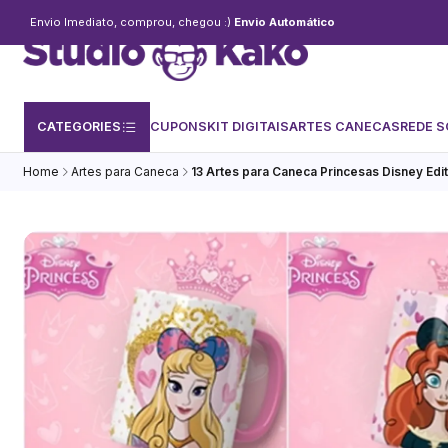
Envio Imediato, comprou, chegou :)
Envio Automático
CATEGORIES
CUPONS
KIT DIGITAIS
ARTES CANECAS
REDE S
Home
Artes para Caneca
13 Artes para Caneca Princesas Disney Edi