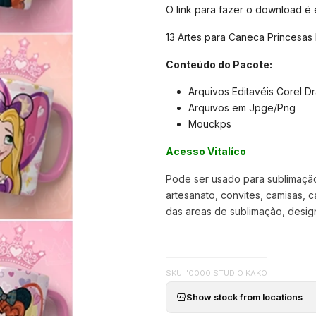
O link para fazer o download é
13 Artes para Caneca Princesas
Conteúdo do Pacote:
Arquivos Editavéis Corel D
Arquivos em Jpge/Png
Mouckps
Acesso Vitalíco
Pode ser usado para sublimação,
artesanato, convites, camisas, c
das areas de sublimação, designer
SKU: '0000
|
STUDIO KAKO
Show stock from locations