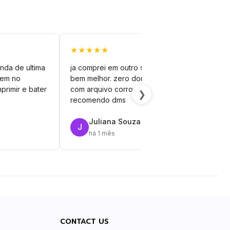
★★★★★
★★
nda de ultima
ja comprei em outro site mas esse é
veto
vem no
bem melhor. zero dor de cabeça
silh
primir e bater
com arquivo corrompido.
vinil
❯
recomendo dms
Juliana Souza
J
R
há 1 mês
CONTACT US