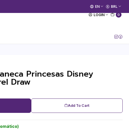
🚀 Prime Kako já está no ar.
EN
BRL
[Entrar no Canal]
LOGIN
0
Caneca Princesas Disney
rel Draw
Add To Cart
tomático)