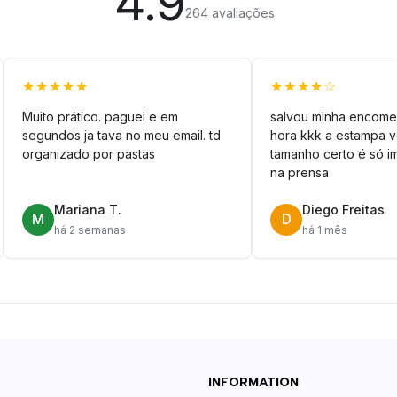
4.9
264 avaliações
★★★★★
★★★★☆
Muito prático. paguei e em
salvou minha encome
segundos ja tava no meu email. td
hora kkk a estampa 
organizado por pastas
tamanho certo é só im
na prensa
Mariana T.
Diego Freitas
M
D
há 2 semanas
há 1 mês
INFORMATION