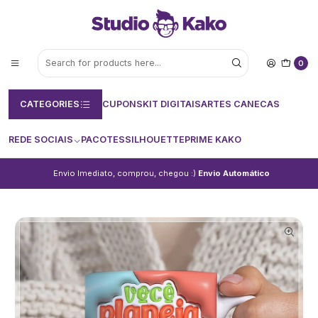
0
CATEGORIES
CUPONS
KIT DIGITAIS
ARTES CANECAS
REDE SOCIAIS
PACOTES
SILHOUETTE
PRIME KAKO
Envio Imediato, comprou, chegou :)
Envio Automático