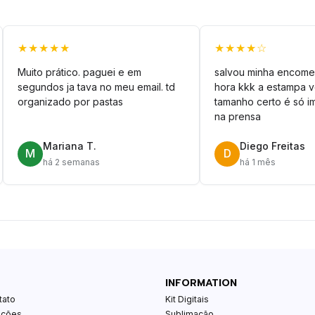
★★★★★
★★★★☆
Muito prático. paguei e em
salvou minha encome
segundos ja tava no meu email. td
hora kkk a estampa 
organizado por pastas
tamanho certo é só im
na prensa
Mariana T.
Diego Freitas
M
D
há 2 semanas
há 1 mês
INFORMATION
tato
Kit Digitais
ições
Sublimação