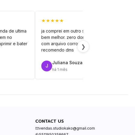
★★★★★
★★
nda de ultima
ja comprei em outro site mas esse é
veto
vem no
bem melhor. zero dor de cabeça
silh
primir e bater
com arquivo corrompido.
vinil
❯
recomendo dms
Juliana Souza
J
R
há 1 mês
CONTACT US
vendas.studiokako@gmail.com
5511950358667