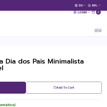
🚀 Prime Kako já está no ar.
EN
BRL
[Entrar no Canal]
LOGIN
0
 Dia dos Pais Minimalista
l
Add To Cart
tomático)