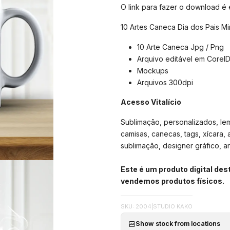
O link para fazer o download é
10 Artes Caneca Dia dos Pais Mi
10 Arte Caneca Jpg / Png
Arquivo editável em Corel
Mockups
Arquivos 300dpi
Acesso Vitalício
Sublimação, personalizados, lemb
camisas, canecas, tags, xícara, 
sublimação, designer gráfico, arte
Este é um produto digital de
vendemos produtos físicos.
SKU: 2004
|
STUDIO KAKO
Show stock from locations