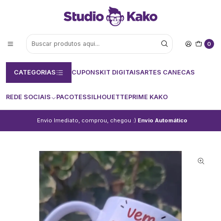
0
CATEGORIAS
CUPONS
KIT DIGITAIS
ARTES CANECAS
REDE SOCIAIS
PACOTES
SILHOUETTE
PRIME KAKO
Envio Imediato, comprou, chegou :)
Envio Automático