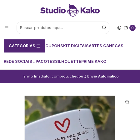
0
CATEGORIAS
CUPONS
KIT DIGITAIS
ARTES CANECAS
REDE SOCIAIS
PACOTES
SILHOUETTE
PRIME KAKO
Envio Imediato, comprou, chegou :)
Envio Automático