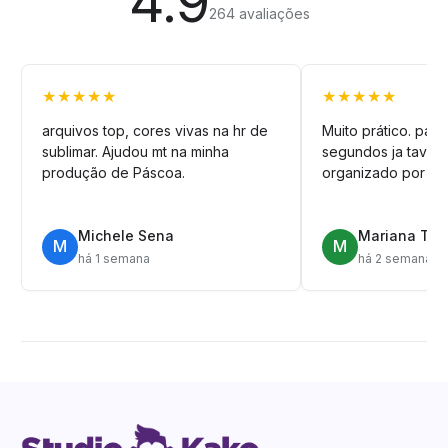
4.9
264 avaliações
★★★★★
★★★★★
arquivos top, cores vivas na hr de
Muito prático. pag
sublimar. Ajudou mt na minha
segundos ja tava n
produção de Páscoa.
organizado por pa
Michele Sena
Mariana T.
M
M
há 1 semana
há 2 semanas