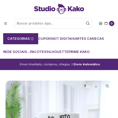
0
CATEGORIAS
CUPONS
KIT DIGITAIS
ARTES CANECAS
REDE SOCIAIS
PACOTES
SILHOUETTE
PRIME KAKO
Envio Imediato, comprou, chegou :)
Envio Automático