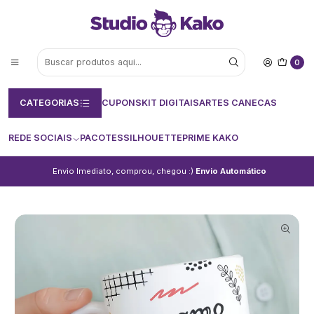
0
CATEGORIAS
CUPONS
KIT DIGITAIS
ARTES CANECAS
REDE SOCIAIS
PACOTES
SILHOUETTE
PRIME KAKO
Envio Imediato, comprou, chegou :)
Envio Automático