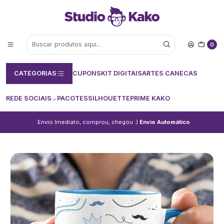
0
CATEGORIAS
CUPONS
KIT DIGITAIS
ARTES CANECAS
REDE SOCIAIS
PACOTES
SILHOUETTE
PRIME KAKO
Envio Imediato, comprou, chegou :)
Envio Automático