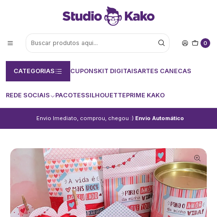
0
CATEGORIAS
CUPONS
KIT DIGITAIS
ARTES CANECAS
REDE SOCIAIS
PACOTES
SILHOUETTE
PRIME KAKO
Envio Imediato, comprou, chegou :)
Envio Automático