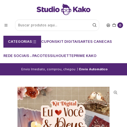
0
CATEGORIAS
CUPONS
KIT DIGITAIS
ARTES CANECAS
REDE SOCIAIS
PACOTES
SILHOUETTE
PRIME KAKO
Envio Imediato, comprou, chegou :)
Envio Automático