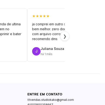
★★★★★
★★
nda de ultima
ja comprei em outro site mas esse é
veto
vem no
bem melhor. zero dor de cabeça
silh
primir e bater
com arquivo corrompido.
vinil
❯
recomendo dms
Juliana Souza
J
R
há 1 mês
ENTRE EM CONTATO
vendas.studiokako@gmail.com
5511950358667