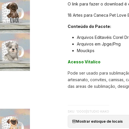
O link para fazer o download é
18 Artes para Caneca Pet Love 
Conteúdo do Pacote:
Arquivos Editavéis Corel D
Arquivos em Jpge/Png
Mouckps
Acesso Vitalíco
Pode ser usado para sublimação,
artesanato, convites, camisas, c
das areas de sublimação, designer
SKU: '0000
|
STUDIO KAKO
Mostrar estoque de locais