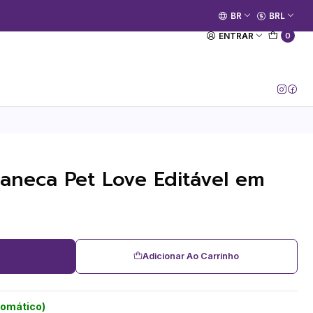
🚀 Prime Kako já está no ar.
BR
BRL
[Entrar no Canal]
ENTRAR
0
Caneca Pet Love Editável em
Adicionar Ao Carrinho
tomático)