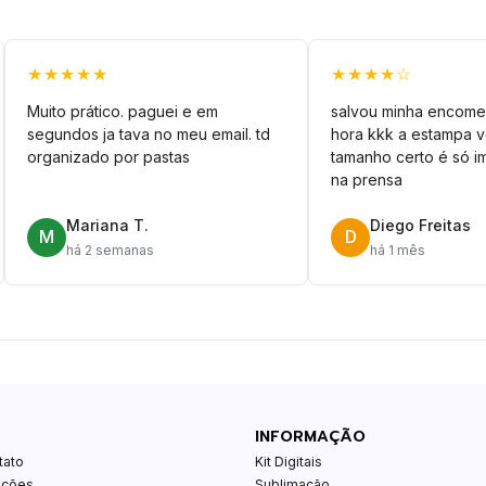
★★★★★
★★★★☆
Muito prático. paguei e em
salvou minha encome
segundos ja tava no meu email. td
hora kkk a estampa 
organizado por pastas
tamanho certo é só im
na prensa
Mariana T.
Diego Freitas
M
D
há 2 semanas
há 1 mês
INFORMAÇÃO
tato
Kit Digitais
ições
Sublimação