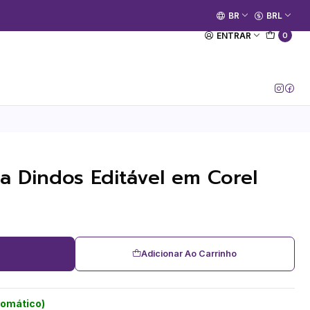
🚀 Prime Kako já está no ar.
BR
BRL
[Entrar no Canal]
ENTRAR
0
a Dindos Editável em Corel
Adicionar Ao Carrinho
tomático)