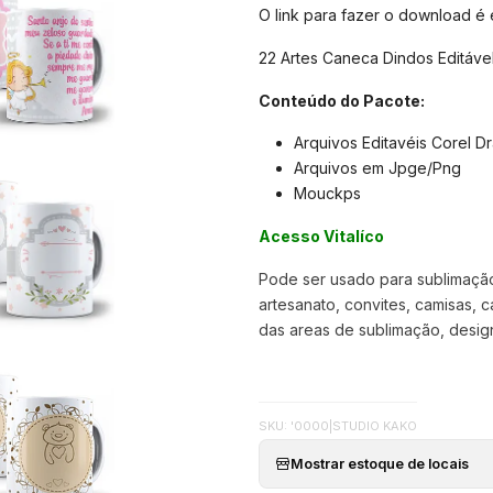
O link para fazer o download é
22 Artes Caneca Dindos Editáve
Conteúdo do Pacote:
Arquivos Editavéis Corel D
Arquivos em Jpge/Png
Mouckps
Acesso Vitalíco
Pode ser usado para sublimação,
artesanato, convites, camisas, c
das areas de sublimação, designer
SKU: '0000
|
STUDIO KAKO
Mostrar estoque de locais