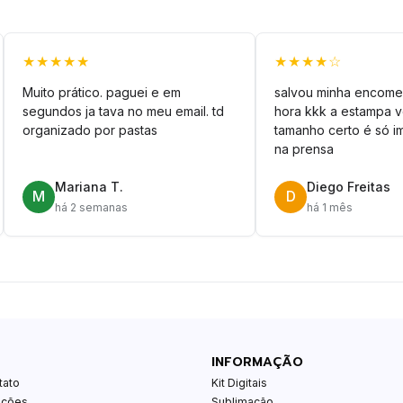
★★★★★
★★★★☆
Muito prático. paguei e em
salvou minha encome
segundos ja tava no meu email. td
hora kkk a estampa 
organizado por pastas
tamanho certo é só im
na prensa
Mariana T.
Diego Freitas
M
D
há 2 semanas
há 1 mês
INFORMAÇÃO
tato
Kit Digitais
ições
Sublimação