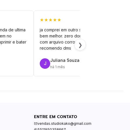
★★★★★
★★
nda de ultima
ja comprei em outro site mas esse é
veto
vem no
bem melhor. zero dor de cabeça
silh
primir e bater
com arquivo corrompido.
vinil
❯
recomendo dms
Juliana Souza
J
R
há 1 mês
ENTRE EM CONTATO
vendas.studiokako@gmail.com
5511950358667