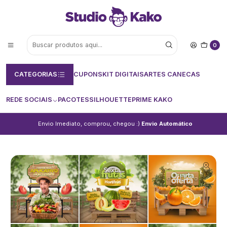
0
CATEGORIAS
CUPONS
KIT DIGITAIS
ARTES CANECAS
REDE SOCIAIS
PACOTES
SILHOUETTE
PRIME KAKO
Envio Imediato, comprou, chegou :)
Envio Automático