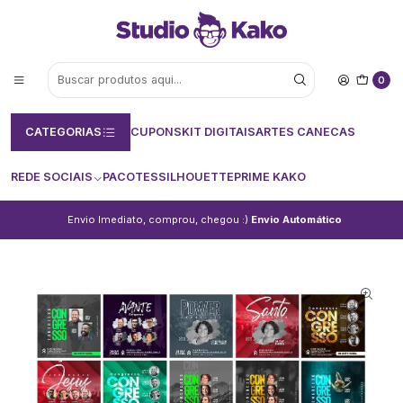
0
CATEGORIAS
CUPONS
KIT DIGITAIS
ARTES CANECAS
REDE SOCIAIS
PACOTES
SILHOUETTE
PRIME KAKO
Envio Imediato, comprou, chegou :)
Envio Automático