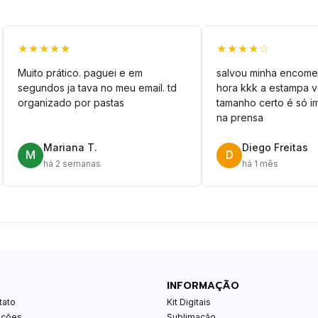
★★★★★
★★★★☆
Muito prático. paguei e em
salvou minha encome
segundos ja tava no meu email. td
hora kkk a estampa 
organizado por pastas
tamanho certo é só im
na prensa
Mariana T.
Diego Freitas
M
D
há 2 semanas
há 1 mês
INFORMAÇÃO
tato
Kit Digitais
ições
Sublimação