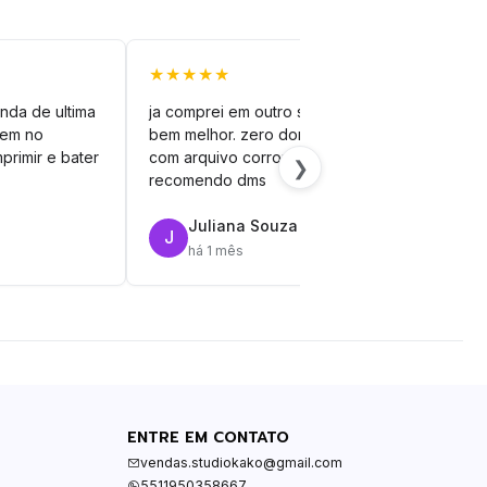
★★★★★
★★
nda de ultima
ja comprei em outro site mas esse é
veto
vem no
bem melhor. zero dor de cabeça
silh
primir e bater
com arquivo corrompido.
vinil
❯
recomendo dms
Juliana Souza
J
R
há 1 mês
ENTRE EM CONTATO
vendas.studiokako@gmail.com
5511950358667