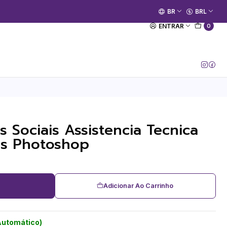
🚀 Prime Kako já está no ar.
BR
BRL
[Entrar no Canal]
ENTRAR
0
s Sociais Assistencia Tecnica
eis Photoshop
Adicionar Ao Carrinho
Automático)