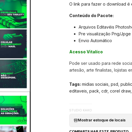
O link para fazer o download é
Conteúdo do Pacote:
Arquivos Editavéis Photos
Pre visualização Png/Jpge
Envio Automático
Acesso Vitalíco
Pode ser usado para rede sociai
artesão, arte finalistas, lojistas e
Tags:
midias sociais, psd, publi
editaveis, pack, cdr, corel draw,
STUDIO KAKO
Mostrar estoque de locais
COMPARTILHAR ESTE PRODUTO