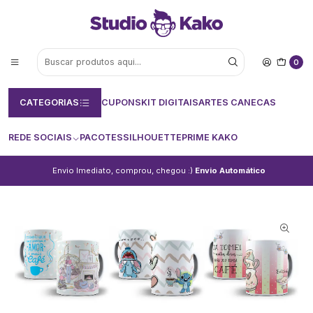
0
CATEGORIAS
CUPONS
KIT DIGITAIS
ARTES CANECAS
REDE SOCIAIS
PACOTES
SILHOUETTE
PRIME KAKO
Envio Imediato, comprou, chegou :)
Envio Automático