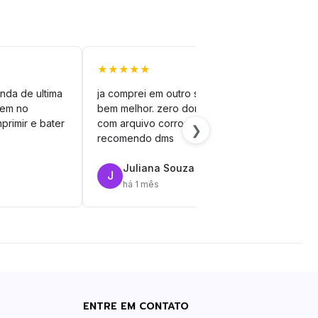
★★★★★
★★
nda de ultima
ja comprei em outro site mas esse é
veto
vem no
bem melhor. zero dor de cabeça
silh
primir e bater
com arquivo corrompido.
vinil
❯
recomendo dms
Juliana Souza
J
R
há 1 mês
ENTRE EM CONTATO