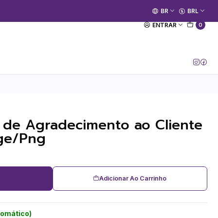
🚀 Prime Kako já está no ar.
BR
BRL
[Entrar no Canal]
ENTRAR
0
 de Agradecimento ao Cliente
ge/Png
Adicionar Ao Carrinho
tomático)