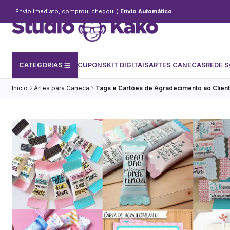
Envio Imediato, comprou, chegou :)
Envio Automático
CATEGORIAS
CUPONS
KIT DIGITAIS
ARTES CANECAS
REDE S
Início
Artes para Caneca
Tags e Cartões de Agradecimento ao Clien