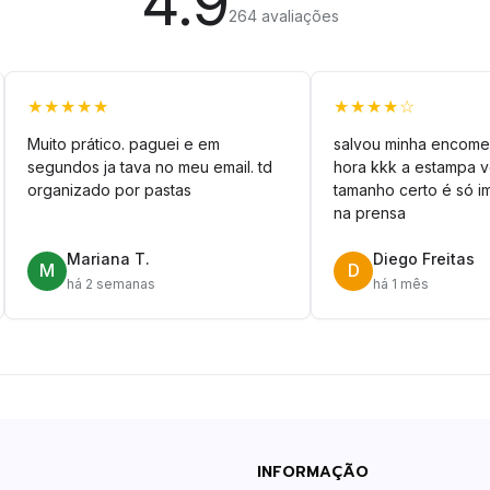
4.9
264 avaliações
★★★★★
★★★★☆
Muito prático. paguei e em
salvou minha encome
segundos ja tava no meu email. td
hora kkk a estampa 
organizado por pastas
tamanho certo é só im
na prensa
Mariana T.
Diego Freitas
M
D
há 2 semanas
há 1 mês
INFORMAÇÃO