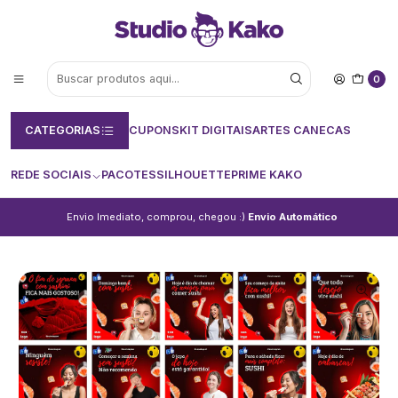
0
CATEGORIAS
CUPONS
KIT DIGITAIS
ARTES CANECAS
REDE SOCIAIS
PACOTES
SILHOUETTE
PRIME KAKO
Envio Imediato, comprou, chegou :)
Envio Automático