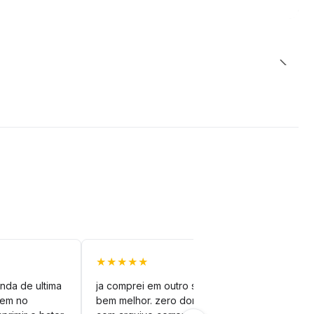
★★★★★
★★
nda de ultima
ja comprei em outro site mas esse é
veto
vem no
bem melhor. zero dor de cabeça
silh