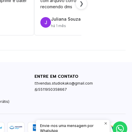
primir e bater
com arquivo corrompido.
vinil
❯
recomendo dms
Juliana Souza
J
R
há 1 mês
ENTRE EM CONTATO
vendas.studiokako@gmail.com
5511950358667
rátis)
Envie-nos uma mensagem por
WhatsApp