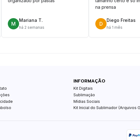
organizado por pastas
tamanho certo é só im
na prensa
Mariana T.
Diego Freitas
M
D
há 2 semanas
há 1 mês
INFORMAÇÃO
tato
Kit Digitais
ições
Sublimação
acidade
Mídias Sociais
mbolso
Kit Inicial do Sublimador (Arquivos G