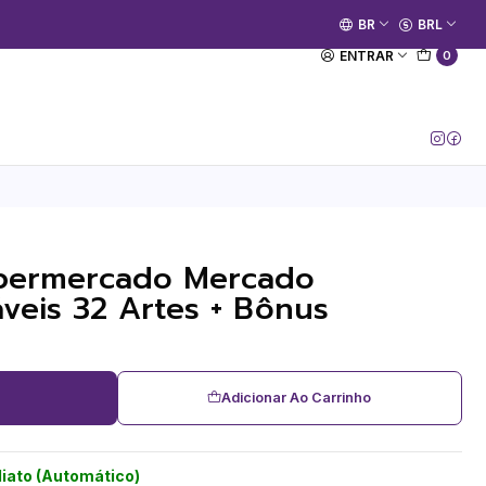
🚀 Prime Kako já está no ar.
BR
BRL
[Entrar no Canal]
ENTRAR
0
permercado Mercado
áveis 32 Artes + Bônus
Adicionar Ao Carrinho
iato (Automático)