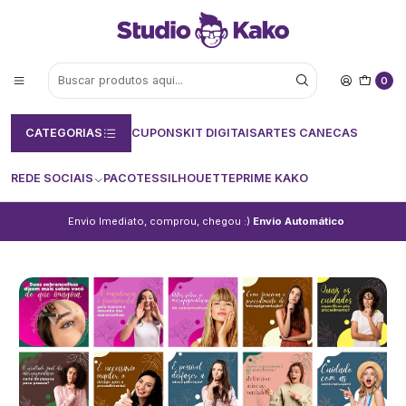
0
CATEGORIAS
CUPONS
KIT DIGITAIS
ARTES CANECAS
REDE SOCIAIS
PACOTES
SILHOUETTE
PRIME KAKO
Envio Imediato, comprou, chegou :)
Envio Automático