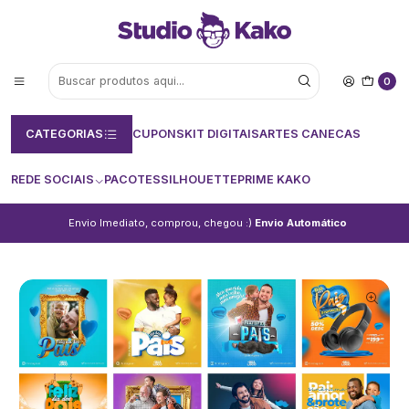
0
CATEGORIAS
CUPONS
KIT DIGITAIS
ARTES CANECAS
REDE SOCIAIS
PACOTES
SILHOUETTE
PRIME KAKO
Envio Imediato, comprou, chegou :)
Envio Automático