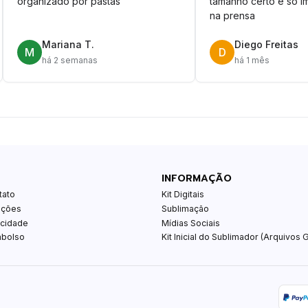
organizado por pastas
tamanho certo é só im
na prensa
Mariana T.
Diego Freitas
M
D
há 2 semanas
há 1 mês
INFORMAÇÃO
tato
Kit Digitais
ições
Sublimação
acidade
Mídias Sociais
mbolso
Kit Inicial do Sublimador (Arquivos G