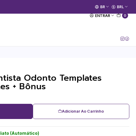
🚀 Prime Kako já está no ar.
BR
BRL
[Entrar no Canal]
ENTRAR
0
tista Odonto Templates
tes + Bônus
Adicionar Ao Carrinho
iato (Automático)