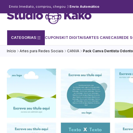
Envio Imediato, comprou, chegou :)
Envio Automático
CATEGORIAS
CUPONS
KIT DIGITAIS
ARTES CANECAS
REDE S
Início
Artes para Redes Sociais
CANVA
Pack Canva Dentista Odonto