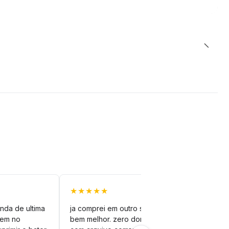
★★★★★
★★
nda de ultima
ja comprei em outro site mas esse é
veto
vem no
bem melhor. zero dor de cabeça
silh