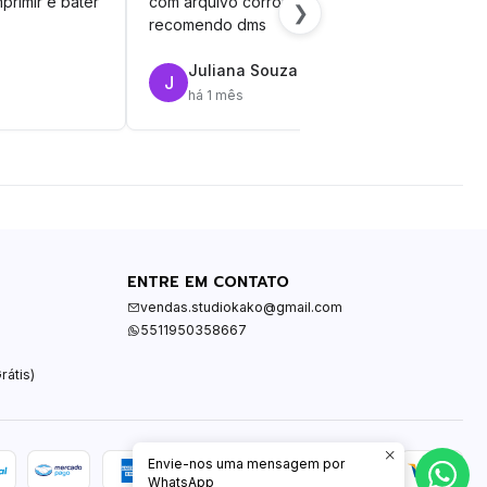
primir e bater
com arquivo corrompido.
vinil
❯
recomendo dms
Juliana Souza
J
R
há 1 mês
ENTRE EM CONTATO
vendas.studiokako@gmail.com
5511950358667
rátis)
Envie-nos uma mensagem por
WhatsApp