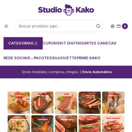
0
CATEGORIAS
CUPONS
KIT DIGITAIS
ARTES CANECAS
REDE SOCIAIS
PACOTES
SILHOUETTE
PRIME KAKO
Envio Imediato, comprou, chegou :)
Envio Automático