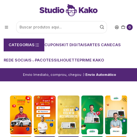
0
CATEGORIAS
CUPONS
KIT DIGITAIS
ARTES CANECAS
REDE SOCIAIS
PACOTES
SILHOUETTE
PRIME KAKO
Envio Imediato, comprou, chegou :)
Envio Automático