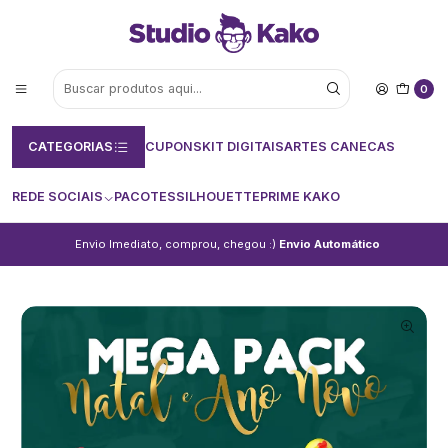
0
CATEGORIAS
CUPONS
KIT DIGITAIS
ARTES CANECAS
REDE SOCIAIS
PACOTES
SILHOUETTE
PRIME KAKO
Envio Imediato, comprou, chegou :)
Envio Automático