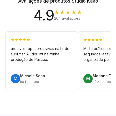
Avaliações de produtos Studio Kako
4.9
★★★★★
264 avaliações
★★★★★
★★★★★
arquivos top, cores vivas na hr de
Muito prático. pag
sublimar. Ajudou mt na minha
segundos ja tava n
produção de Páscoa.
organizado por pa
Michele Sena
Mariana T.
M
M
há 1 semana
há 2 semanas