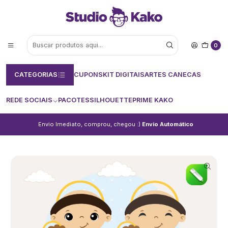
0
CATEGORIAS
CUPONS
KIT DIGITAIS
ARTES CANECAS
REDE SOCIAIS
PACOTES
SILHOUETTE
PRIME KAKO
Envio Imediato, comprou, chegou :)
Envio Automático