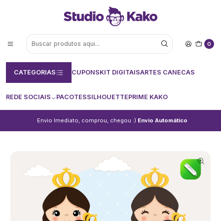
0
CATEGORIAS
CUPONS
KIT DIGITAIS
ARTES CANECAS
REDE SOCIAIS
PACOTES
SILHOUETTE
PRIME KAKO
Envio Imediato, comprou, chegou :)
Envio Automático