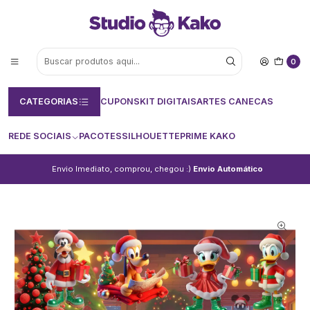
0
CATEGORIAS
CUPONS
KIT DIGITAIS
ARTES CANECAS
REDE SOCIAIS
PACOTES
SILHOUETTE
PRIME KAKO
Envio Imediato, comprou, chegou :)
Envio Automático