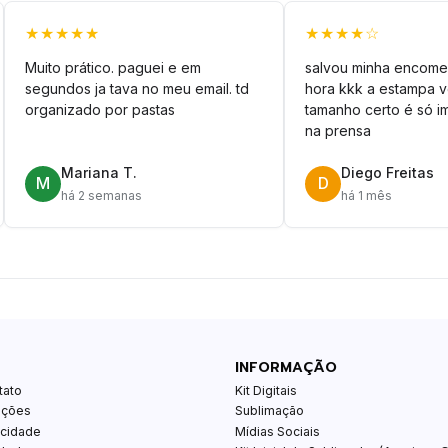
★★★★★
★★★★☆
Muito prático. paguei e em
salvou minha encome
segundos ja tava no meu email. td
hora kkk a estampa 
organizado por pastas
tamanho certo é só im
na prensa
Mariana T.
Diego Freitas
M
D
há 2 semanas
há 1 mês
INFORMAÇÃO
tato
Kit Digitais
ições
Sublimação
acidade
Mídias Sociais