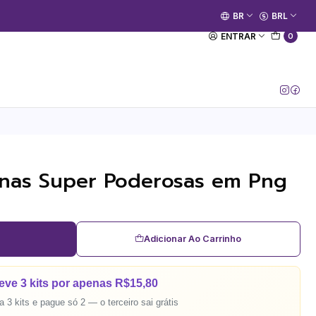
🚀 Prime Kako já está no ar.
BR
BRL
[Entrar no Canal]
ENTRAR
0
ninas Super Poderosas em Png
Adicionar Ao Carrinho
eve 3 kits por apenas R$15,80
 3 kits e pague só 2 — o terceiro sai grátis