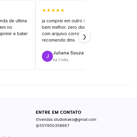
★★★★★
★★
nda de ultima
ja comprei em outro site mas esse é
veto
vem no
bem melhor. zero dor de cabeça
silh
primir e bater
com arquivo corrompido.
vinil
❯
recomendo dms
Juliana Souza
J
R
há 1 mês
ENTRE EM CONTATO
vendas.studiokako@gmail.com
5511950358667