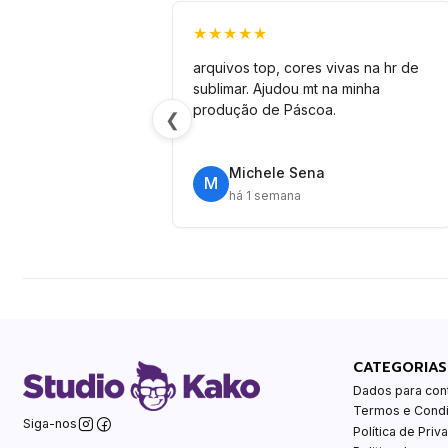
★★★★★
arquivos top, cores vivas na hr de
sublimar. Ajudou mt na minha
produção de Páscoa.
❮
Michele Sena
M
há 1 semana
CATEGORIAS
Dados para con
Termos e Cond
Siga-nos
Política de Priv