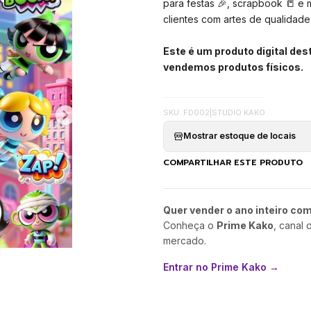
para festas 🎉, scrapbook 📒 e 
clientes com artes de qualidade,
Este é um produto digital de
vendemos produtos físicos.
SKU: FD002
|
STUDIO KAKO
Mostrar estoque de locais
COMPARTILHAR ESTE PRODUTO
Quer vender o ano inteiro co
Conheça o
Prime Kako
, canal 
mercado.
Entrar no Prime Kako →