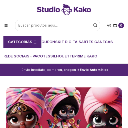
0
CATEGORIAS
CUPONS
KIT DIGITAIS
ARTES CANECAS
REDE SOCIAIS
PACOTES
SILHOUETTE
PRIME KAKO
Envio Imediato, comprou, chegou :)
Envio Automático