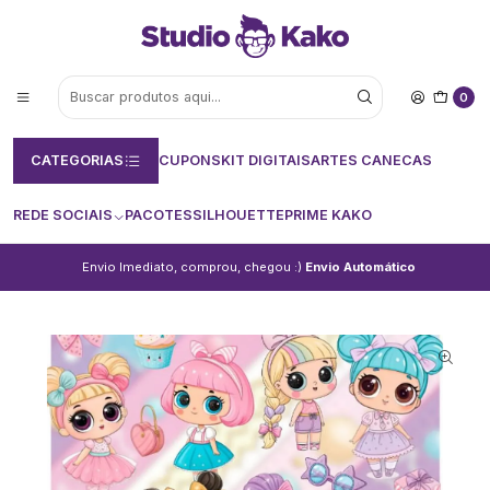
0
CATEGORIAS
CUPONS
KIT DIGITAIS
ARTES CANECAS
REDE SOCIAIS
PACOTES
SILHOUETTE
PRIME KAKO
Envio Imediato, comprou, chegou :)
Envio Automático