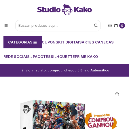
0
CATEGORIAS
CUPONS
KIT DIGITAIS
ARTES CANECAS
REDE SOCIAIS
PACOTES
SILHOUETTE
PRIME KAKO
Envio Imediato, comprou, chegou :)
Envio Automático